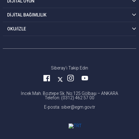
DİJİTAL OYUN
DİJİTAL BAĞIMLILIK
OKU/İZLE
Siberay'ı Takip Edin
İncek Mah. Boztepe Sk. No:125 Gölbaşı – ANKARA
Telefon: (0312) 462 57 00
E-posta: siber@egm.gov.tr