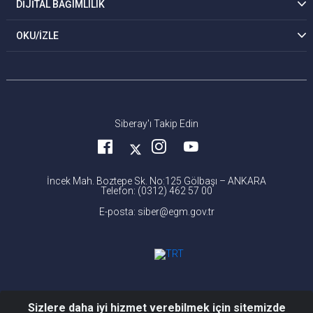
DİJİTAL BAĞIMLILIK
OKU/İZLE
Siberay'ı Takip Edin
İncek Mah. Boztepe Sk. No:125 Gölbaşı – ANKARA
Telefon: (0312) 462 57 00
E-posta: siber@egm.gov.tr
Sizlere daha iyi hizmet verebilmek için sitemizde
© 2026 Siber Suçlarla Mücadele