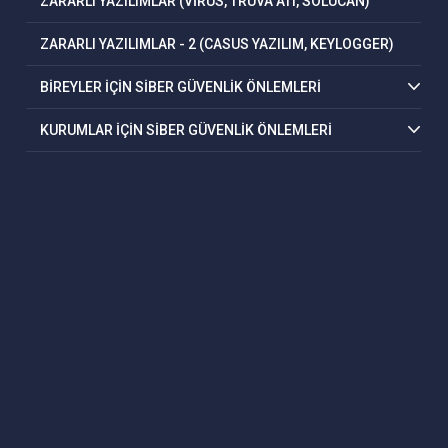
ZARARLI YAZILIMLAR (VİRÜS, TRUVA ATI, SOLUCAN)
ZARARLI YAZILIMLAR - 2 (CASUS YAZILIM, KEYLOGGER)
BİREYLER İÇİN SİBER GÜVENLİK ÖNLEMLERİ
KURUMLAR İÇİN SİBER GÜVENLİK ÖNLEMLERİ