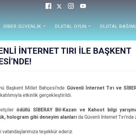
SİBER GÜVENLİK
DİJİTAL OYUN
DİJİTAL BAĞIML
ENLİ İNTERNET TIRI İLE BAŞKENT
Sİ’NDE!
ü Başkent Millet Bahçesi’nde
Güvenli İnternet Tırı ve SİBE
atılımıyla etkinlik gerçekleştirildi.
retçiler
ödüllü SİBERAY Bil-Kazan ve Kahoot bilgi yarış
k, hologram gibi deneyim alanları
da Güvenli İnternet Tırı’nda 
li vatandaşlarımıza teşekkür ederiz.