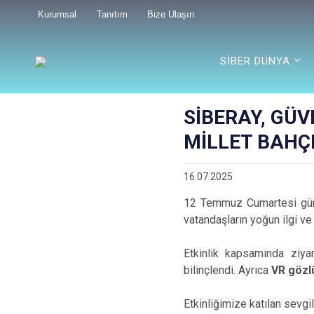
Kurumsal
Tanıtım
Bize Ulaşın
SİBER DÜNYA
SİBERAY, GÜV
MİLLET BAHÇE
16.07.2025
12 Temmuz Cumartesi gün
vatandaşların yoğun ilgi ve k
Etkinlik kapsamında ziya
bilinçlendi. Ayrıca
VR gözlü
Etkinliğimize katılan sevgi