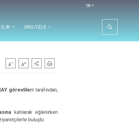
TR
ILIK
OKU/İZLE
RAY görevlileri
tarafından,
masına
katılarak eğlenirken
ziyaretçilerle buluştu.